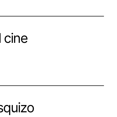
 cine
esquizo