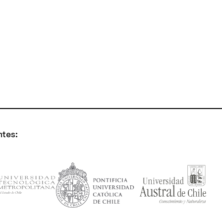
ntes: