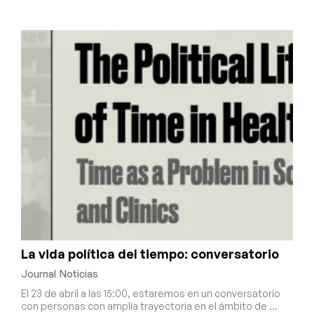
La vida política del tiempo: conversatorio
Journal
Noticias
El 23 de abril a las 15:00, estaremos en un conversatorio
con personas con amplia trayectoria en el ámbito de …